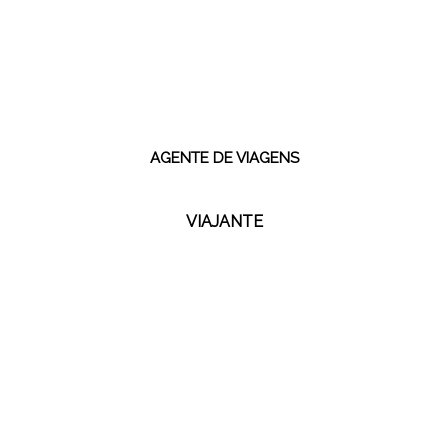
Eu sou:
AGENTE DE VIAGENS
VIAJANTE
Todos os direitos reservados | Kangaroo Tours - 2021