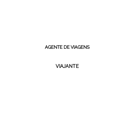
Eu sou:
AGENTE DE VIAGENS
VIAJANTE
Todos os direitos reservados | Kangaroo Tours - 2021